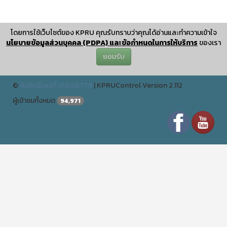
sisli escort
taksim escort
umraniye escort
โดยการใช้เว็บไซต์ของ KPRU คุณรับทราบว่าคุณได้อ่านและทำความเข้าใจ
bakirkoy escort
นโยบายข้อมูลส่วนบุคคล (PDPA) และข้อกำหนดในการให้บริการ
ของเรา
sex shop
ยอมรับ
ปรับปรุงเมื่อ : December 25 2024 11:12:04
©
ลิขสิทธิ์เลขที่ ว1.008779
|
KPRUControl Version 2.112
ผู้เข้าชมทั้งหมด
94,971