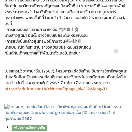
โครงการแข่งขันทักษะวิชาการวิชาชีพครูและส่งเสริมศิลปวัฒนธรรมท้อง
ถิ่น กลุ่มมหาวิทยาลัยราชภัฏภาคเหนือครั้งที่ 10 ระหว่างวันที่ 3-4 กุมภาพันธ์
2567 ณ มรภ.ลำปาง นักศึกษาโปรแกรมวิชาภาษาจีน คณะครุศาสตร์
มรภ.กำแพงเพชร ชั้นปีที่ 1 และ 3 เข้าร่วมการแข่งขัน 2 รายการและได้รางวัล
ดังนี้
-การแข่งขันเล่านิทานภาษาษาจีน 讲故事比赛
นางสาวฐิติมา อินต๊ะ รางวัลชมเชยระดับเหรียญเงิน
-การแข่งขันกล่าวสุนทรพจน์ภาษาจีน演讲比赛
นายปิยะณัติ กันทะราช รางวัลชมเชยระดับเหรียญเงิน
"ยินดีกับเด็กๆมากๆค่ะที่พัฒนาตัวเองไปอีกขั้น"
โปรแกรมวิชาภาษาจีน. (2567). โครงการแข่งขันทักษะวิชาการวิชาชีพครูและ
ส่งเสริมศิลปวัฒนธรรมท้องถิ่น กลุ่มมหาวิทยาลัยราชภัฏภาคเหนือครั้งที่ 10
ระหว่างวันที่ 3-4 กุมภาพันธ์ 2567. สืบค้น 8 สิงหาคม 2569, จาก
https://edu.kpru.ac.th/chinese/?page_id=232&lang=TH
❅
❅
#โปรแกรมวิชาภาษาจีน