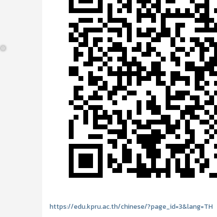
❅
❅
https://edu.kpru.ac.th/chinese/?page_id=3&lang=TH