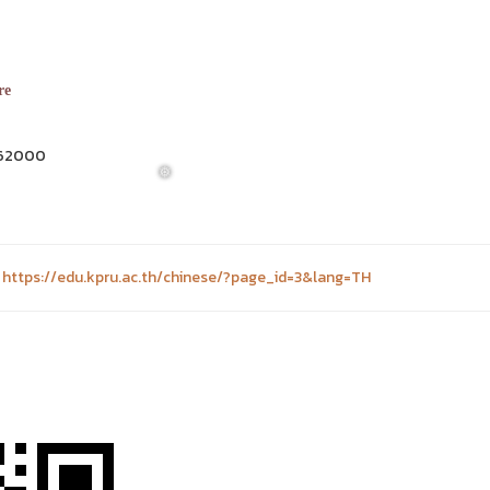
re
ร 62000
ก
https://edu.kpru.ac.th/chinese/?page_id=3&lang=TH
❅