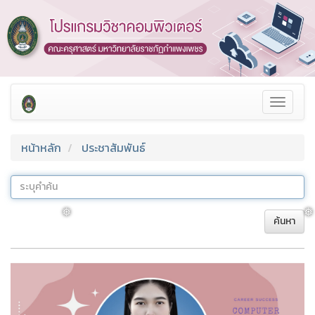
❅
❅
Toggle
navigat
หน้าหลัก
ประชาสัมพันธ์
ค้นหา
❅
❅