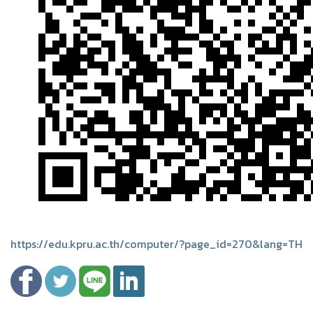
https://edu.kpru.ac.th/computer/?page_id=270&lang=TH