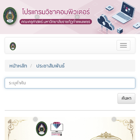
❅
Toggle
navigat
❅
❅
หน้าหลัก
ประชาสัมพันธ์
ค้นหา