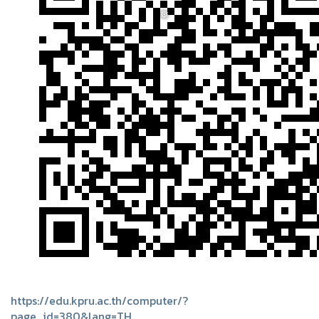
❅
https://edu.kpru.ac.th/computer/?
page_id=380&lang=TH