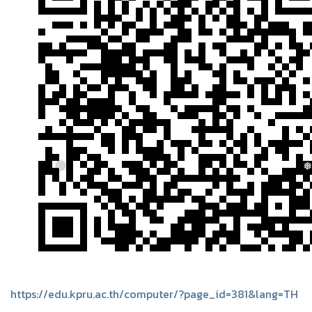
❅
❅
❅
❅
https://edu.kpru.ac.th/computer/?page_id=381&lang=TH