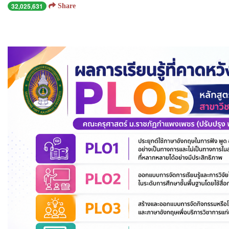
32,025,631
Share