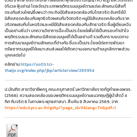
มัวเมา) สัทธาจริต (ศรัทธา เลื่อมใส) พุทธิจริต (ปัญญา ความรู้) และวิตกจริต
(กังวล ฟุ้งซ่าน) โดยจัดประเภทพฤติกรรมมนุษย์ตามแต่ละลักษณะนิสัยที่
ตรงกันส่วนใหญ่ซึ่งพบว่า กระทิงมีนิสัยสอดคล้องกับโทสจริต อินทรีย์มี
นิสัยสอดคล้องกับพุทธิจริตผสมกับวิตกจริต หนูมีนิสัยสอดคล้องกับราค
จริตกผสมกับโมหจริตและหมีมีนิสัยสอดคล้องกับสัทธาจริต ซึ่งผู้เขียนหวัง
เป็นอย่างยิ่งว่า บทความวิชาการนี้จะเป็นประโยชน์เพื่อใช้เป็นกรอบทำเข้าใจ
พฤติกรรมและลักษณะนิสัยของมนุษย์ได้เป็นอย่างดี รวมถึงทราบแนวทาง
การพัฒนามนุษย์ตามลักษณะที่ต่างกัน ซึ่งจะเป็นประโยชน์ต่อการพัฒนา
ทรัพยากรมนุษย์ให้เหมาะสมส่งผลให้เกิดความงอกงามด้านบุคลิกภาพส่วน
บุคคลต่อไป
คลิกอ่าน
https://so03.tci-
thaijo.org/index.php/jbp/article/view/265954
ป.บัณฑิต สาขาวิชาชีพครู คณะครุศาสตร์ มหาวิทยาลัยราชภัฏกำแพงเพชร.
(2566). ความสอดคล้องของพฤติกรรมมนุษย์ตามแนวทฤษฎีผู้นำสัตว์ 4
ทิศ กับจริต 6 ในทางพระพุทธศาสนา. สืบค้น 8 สิงหาคม 2569, จาก
https://edu.kpru.ac.th/gdtp/?page_id=9&lang=TH&pdf=1