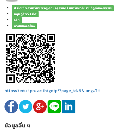
ป.บัณฑิต สาขาวิชาชีพครู คณะครุศาสตร์ มหาวิทยาลัยราชภัฏกำแพงเพชร
ทฤษฎีสัตว์ 4 ทิศ
จริต
ความสอดคล้อง
https://edu.kpru.ac.th/gdtp/?page_id=9&lang=TH
ข้อมูลอื่น ๆ