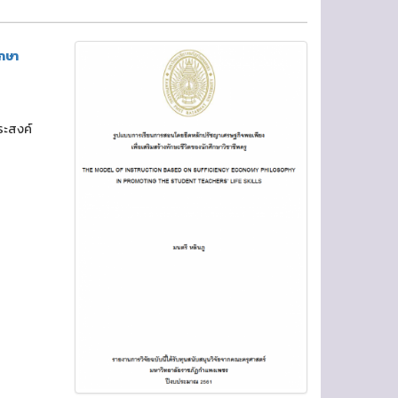
ึกษา
ระสงค์