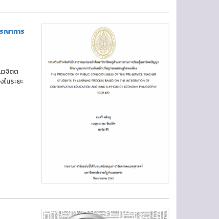
บูรณาการ
แนวจิตต
องในระยะ