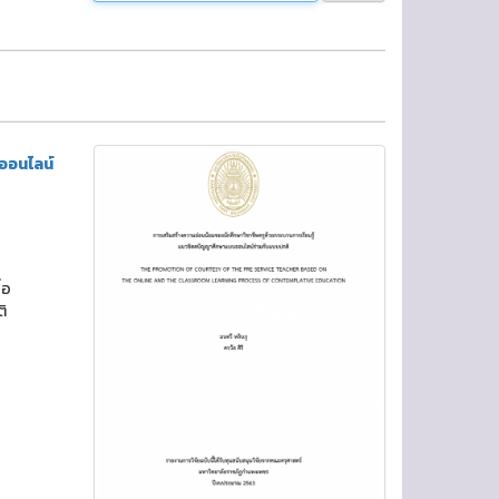
บออนไลน์
่อ
ิ