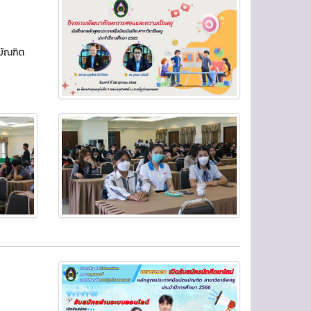
บัณฑิต