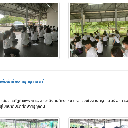
่อนักศึกษาครูครุศาสตร์
าวิทยาลัยราชภัฏกำแพงเพชร สาขาสังคมศึกษา ณ ศาลารวมใจลานครุศาสตร์ อาคาร
นุโมทนากับนักศึกษาครูทุกคน