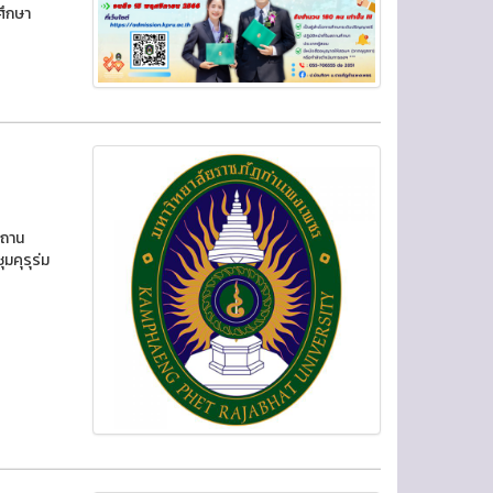
ศึกษา
สถาน
มคุรุร่ม