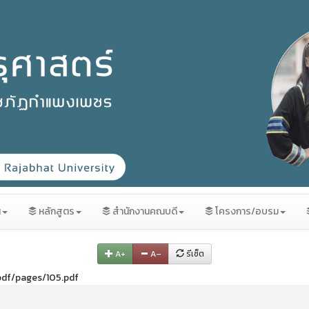
น
หลักสูตร
สำนักงานคณบดี
โครงการ/อบรม
A+
A–
รีเซ็ต
/pdf/pages/105.pdf