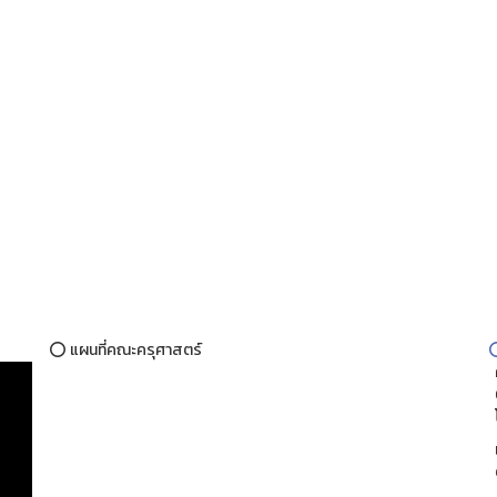
⭕ แผนที่คณะครุศาสตร์
ค
69
โ
เว
ติ