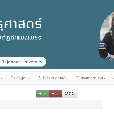
น
หลักสูตร
สำนักงานคณบดี
โครงการ/อบรม
A+
A–
รีเซ็ต