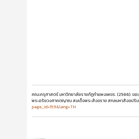
คณะครุศาสตร์ มหาวิทยาลัยราชภัฏกำแพงเพชร. (2566). ขอเช
พระอริยวงศาคตญาณ สมเด็จพระสังฆราช สกลมหาสังฆปรินาย
page_id=159&lang=TH