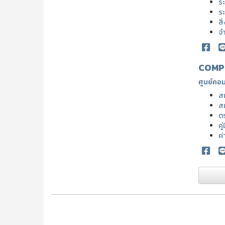
ระ
ระ
สิ
จ
COMP
ศูนย์คอม
ส
ส
ต
คู
ค่