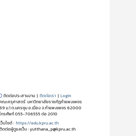
⭕
ติดต่อประสานงาน |
ติดต่อเรา
|
Login
ณะครุศาสตร์ มหาวิทยาลัยราชภัฏกำแพงเพชร
 ม.1 ต.นครชุม อ.เมือง จ.กำแพงเพชร 62000
ทรศัพท์ 055-706555 ต่อ 2010
็บไชต์ :
https://edu.kpru.ac.th
ดต่อผู้ดูแลเว็บ : yutthana_p@kpru.ac.th