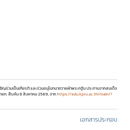
ิญร่วมเป็นเกียรติ และร่วมอนุโมทนาถวายผ้าพระกฐิน ประทานจากสมเด็จ
ก. สืบค้น 8 สิงหาคม 2569, จาก
https://edu.kpru.ac.th/main/?
เอกสารประกอบ