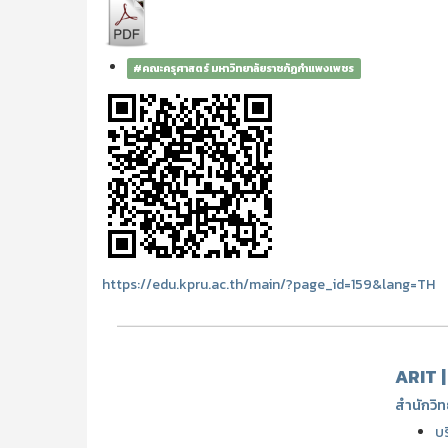
#คณะครุศาสตร์ มหาวิทยาลัยราชภัฏกำแพงเพชร
https://edu.kpru.ac.th/main/?page_id=159&lang=TH
ARIT 
สำนักวิท
บ