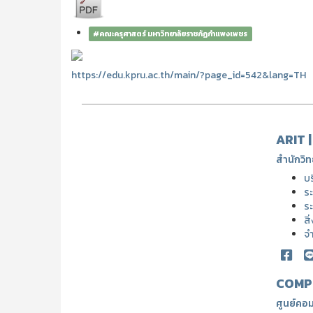
#คณะครุศาสตร์ มหาวิทยาลัยราชภัฏกำแพงเพชร
https://edu.kpru.ac.th/main/?page_id=542&lang=TH
ARIT 
สำนักวิท
บ
ระ
ระ
สิ
จ
COMP
ศูนย์คอม