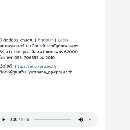
⭕
ติดต่อประสานงาน |
ติดต่อเรา
|
Login
ณะครุศาสตร์ มหาวิทยาลัยราชภัฏกำแพงเพชร
 ม.1 ต.นครชุม อ.เมือง จ.กำแพงเพชร 62000
ทรศัพท์ 055-706555 ต่อ 2010
็บไชต์ :
https://edu.kpru.ac.th
ดต่อผู้ดูแลเว็บ : yutthana_p@kpru.ac.th