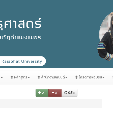
น
หลักสูตร
สำนักงานคณบดี
โครงการ/อบรม
A+
A–
รีเซ็ต