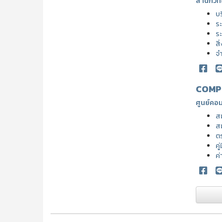
สำนักวิท
บ
ระ
ระ
สิ
จ
COMP
ศูนย์คอม
ส
ส
ต
คู
ค่