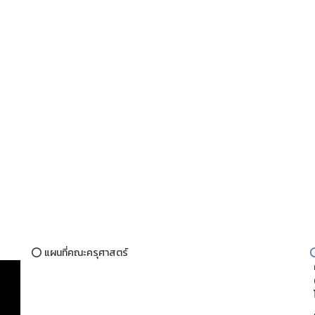
⭕ แผนที่คณะครุศาสตร์
ค
69
โ