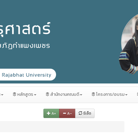
น
หลักสูตร
สำนักงานคณบดี
โครงการ/อบรม
A+
A–
รีเซ็ต