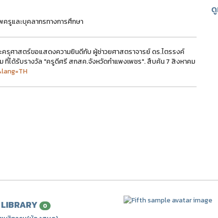
ด
าพครูและบุคลากรทางการศึกษา
ครุศาสตร์ขอแสดงความยินดีกับ ผู้ช่าวยศาสตราจารย์ ดร.ไตรรงค์
่ได้รับรางวัล "ครูดีศรี สกสค.จังหวัดกำแพงเพชร". สืบค้น 7 สิงหาคม
&lang=TH
| LIBRARY
0