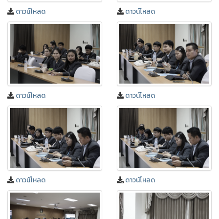
ดาวน์โหลด
ดาวน์โหลด
ดาวน์โหลด
ดาวน์โหลด
ดาวน์โหลด
ดาวน์โหลด