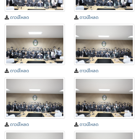
ดาวน์โหลด
ดาวน์โหลด
ดาวน์โหลด
ดาวน์โหลด
ดาวน์โหลด
ดาวน์โหลด