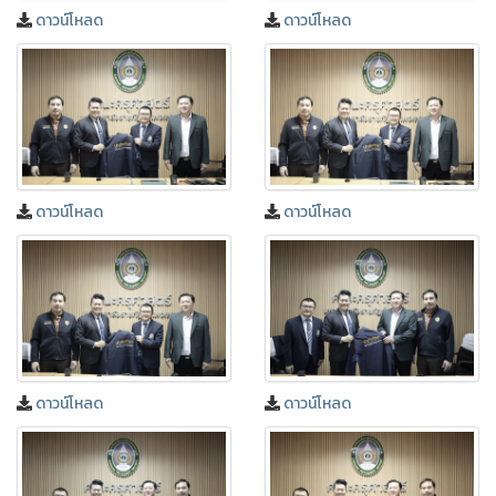
ดาวน์โหลด
ดาวน์โหลด
ดาวน์โหลด
ดาวน์โหลด
ดาวน์โหลด
ดาวน์โหลด