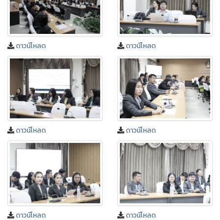
ดาวน์โหลด
ดาวน์โหลด
ดาวน์โหลด
ดาวน์โหลด
ดาวน์โหลด
ดาวน์โหลด