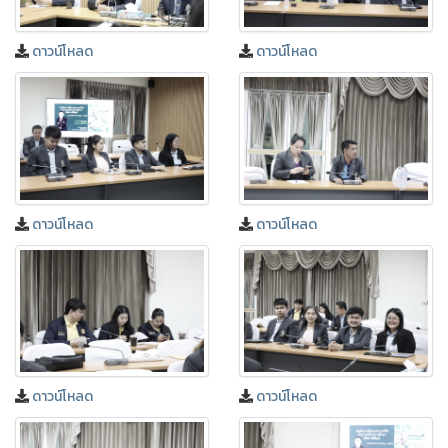
ดาวน์โหลด
ดาวน์โหลด
ดาวน์โหลด
ดาวน์โหลด
ดาวน์โหลด
ดาวน์โหลด