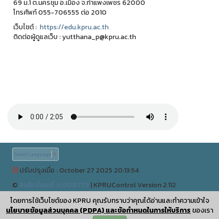
69 ม.1 ต.นครชุม อ.เมือง จ.กำแพงเพชร 62000
โทรศัพท์ 055-706555 ต่อ 2010
เว็บไชต์ :
https://edu.kpru.ac.th
ติดต่อผู้ดูแลเว็บ : yutthana_p@kpru.ac.th
Select Language
▼
ปรับปรุงเมื่อ : October 27 2025 20:13:54
©
ลิขสิทธิ์เลขที่ ว1.008779
|
KPRUControl Version 2.112
ผู้เข้าชมทั้งหมด
โดยการใช้เว็บไซต์ของ KPRU คุณรับทราบว่าคุณได้อ่านและทำความเข้าใจ
0
นโยบายข้อมูลส่วนบุคคล (PDPA) และข้อกำหนดในการให้บริการ
ของเรา