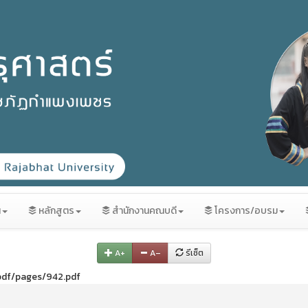
น
หลักสูตร
สำนักงานคณบดี
โครงการ/อบรม
A+
A–
รีเซ็ต
/pdf/pages/942.pdf