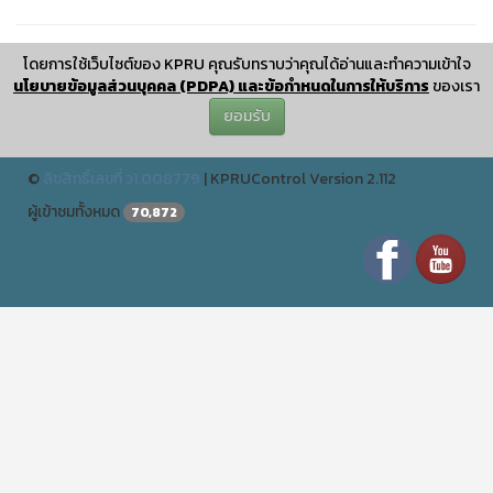
โดยการใช้เว็บไซต์ของ KPRU คุณรับทราบว่าคุณได้อ่านและทำความเข้าใจ
โปรแกรมวิชาสังคมศึกษา คณะครุศาสตร์ อาคารนวัตกรรมการศึกษา
นโยบายข้อมูลส่วนบุคคล (PDPA) และข้อกำหนดในการให้บริการ
ของเรา
มหาวิทยาลัยราชภัฏกำแพงเพชร
❅
ยอมรับ
ปรับปรุงเมื่อ : December 25 2024 11:12:04
©
ลิขสิทธิ์เลขที่ ว1.008779
|
KPRUControl Version 2.112
ผู้เข้าชมทั้งหมด
70,872