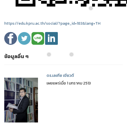
❅
https://edu.kpru.ac.th/social/?page_id=183&lang=TH
❅
ข้อมูลอื่น ๆ
ดร.เลเกีย เขียวดี
เผยแพร่เมื่อ 1 มกราคม 2513
❅
❅