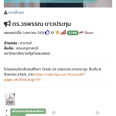
ดาวน์โหลด
ดร.วรพรรณ ขาวประทุม
เผยแพร่เมื่อ 1 มกราคม 2513
10
1,768
Share
ตำแหน่ง :
อาจารย์
สังกัด :
คณะครุศาสตร์
มหาวิทยาลัยราชภัฏกำแพงเพชร
โปรแกรมวิชาสังคมศึกษา. (543). ดร.วรพรรณ ขาวประทุม. สืบค้น 8
สิงหาคม 2569, จาก
https://edu.kpru.ac.th/social/?
page_id=183&lang=TH
#โปรแกรมวิชาสังคมศึกษา