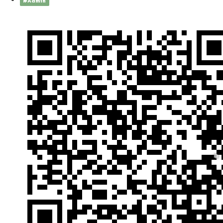
#Admin
❅
❅