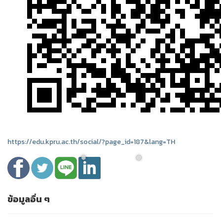
https://edu.kpru.ac.th/social/?page_id=187&lang=TH
ข้อมูลอื่น ๆ