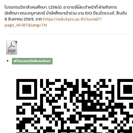
โปรแกรมวิชาสังคมศึกษา. (2560). อาจารย์และเจ้าหน้าที่ ฝ่ายกิจการ
นักศึกษา คณะครุศาสตร์ นำนักศึกษาเข้าร่วม งาน 100 ปีธงไตรรงค์. สืบค้น
8 สิงหาคม 2569, จาก
https://edu.kpru.ac.th/social/?
page_id=187&lang=TH
❅
#โปรแกรมวิชาสังคมศึกษา