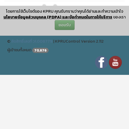
❅
โดยการใช้เว็บไซต์ของ KPRU คุณรับทราบว่าคุณได้อ่านและทำความเข้าใจ
โปรแกรมวิชาสังคมศึกษา คณะครุศาสตร์ อาคารนวัตกรรมการศึกษา
นโยบายข้อมูลส่วนบุคคล (PDPA) และข้อกำหนดในการให้บริการ
ของเรา
มหาวิทยาลัยราชภัฏกำแพงเพชร
ยอมรับ
ปรับปรุงเมื่อ : December 25 2024 11:12:04
©
ลิขสิทธิ์เลขที่ ว1.008779
|
KPRUControl Version 2.112
ผู้เข้าชมทั้งหมด
70,876
❅
❅