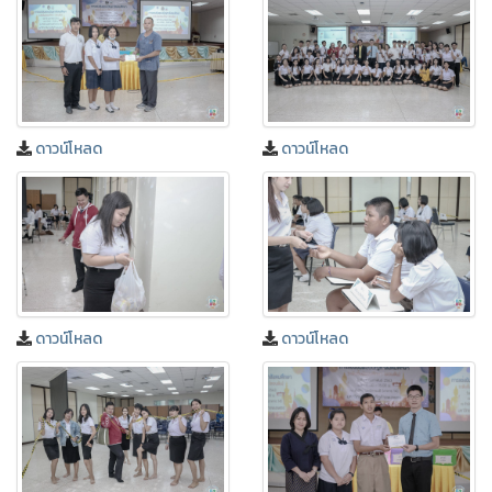
ดาวน์โหลด
ดาวน์โหลด
ดาวน์โหลด
ดาวน์โหลด