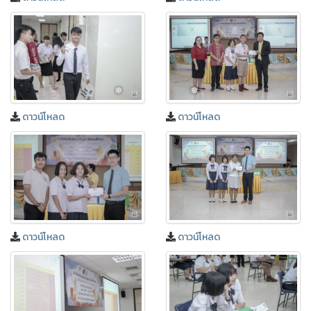
ดาวน์โหลด
ดาวน์โหลด
ดาวน์โหลด
ดาวน์โหลด