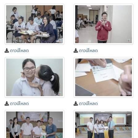
ดาวน์โหลด
ดาวน์โหลด
ดาวน์โหลด
ดาวน์โหลด
❅