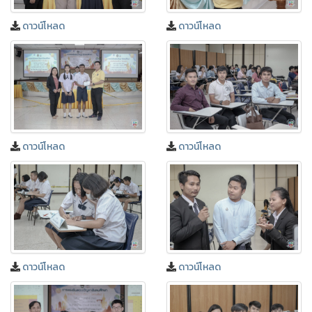
❅
❅
ดาวน์โหลด
ดาวน์โหลด
ดาวน์โหลด
ดาวน์โหลด
ดาวน์โหลด
ดาวน์โหลด