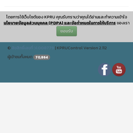
❅
❅
โดยการใช้เว็บไซต์ของ KPRU คุณรับทราบว่าคุณได้อ่านและทำความเข้าใจ
โปรแกรมวิชาสังคมศึกษา คณะครุศาสตร์ อาคารนวัตกรรมการศึกษา
นโยบายข้อมูลส่วนบุคคล (PDPA) และข้อกำหนดในการให้บริการ
ของเรา
มหาวิทยาลัยราชภัฏกำแพงเพชร
ยอมรับ
ปรับปรุงเมื่อ : December 25 2024 11:12:04
©
ลิขสิทธิ์เลขที่ ว1.008779
|
KPRUControl Version 2.112
ผู้เข้าชมทั้งหมด
70,864