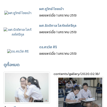
ผศ.ชูวิทย์ ไชยเบ้า
เผยแพร่เมื่อ 1 มกราคม 2513
ผศ.รัตติกาล โสภัคค์ศรีกุล
เผยแพร่เมื่อ 1 มกราคม 2513
ดร.ศรวัส ศิริ
เผยแพร่เมื่อ 1 มกราคม 2513
ดูทั้งหมด
contents/gallery/2020.02.18/
❅
❅