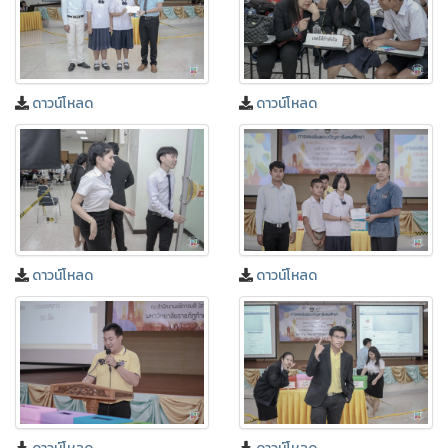
ดาวน์โหลด
ดาวน์โหลด
ดาวน์โหลด
ดาวน์โหลด