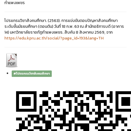
กำแพงเพชร
โปรแกรมวิชาสังคมศึกษา. (2563). การแข่งขันตอบปัญหาสังคมศึกษา
ระดับชั้นมัธยมศึกษา (ตอนต้น) วันที่ 18 ก.พ. 63 ณ สำนักอธิการบดี (อาคาร
14) มหาวิทยาลัยราชภัฏกำแพงเพชร. สืบค้น 8 สิงหาคม 2569, จาก
https://edu.kpru.ac.th/social/?page_id=193&lang=TH
#โปรแกรมวิชาสังคมศึกษา
❅
❅