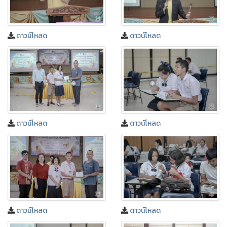
ดาวน์โหลด
ดาวน์โหลด
ดาวน์โหลด
ดาวน์โหลด
ดาวน์โหลด
ดาวน์โหลด