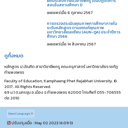
ฝึกประสบการณ์วิชาชีพครู (ขั้นปฏิบัติการ
สอนในสถานศึกษา 1)
เผยแพร่เมื่อ 6 ตุลาคม 2567
การตรวจประเมินคุณภาพการศึกษาภายใน
ระดับหลักสูตร ตามเกณฑ์คุณภาพ
มหาวิทยาลัยเอเซียน (AUN-QA) ประจำปีการ
ศึกษา 2566
เผยแพร่เมื่อ 14 สิงหาคม 2567
ดูทั้งหมด
หลักสูตร ป.บัณฑิต สาขาวิชาชีพครู คณะครุศาสตร์ มหาวิทยาลัยราชภัฏ
กำแพงเพชร
Faculty of Education, Kamphaeng Phet Rajabhat University. ©
2017. All Rights Reserved.
69 ม.1 ต.นครชุม อ.เมือง จ.กำแพงเพชร 62000 โทรศัพท์ 055-706555
ต่อ 2010
Select Language
▼
ปรับปรุงเมื่อ : May 02 2023 14:09:13