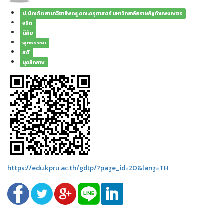
ป.บัณฑิต สาขาวิชาชีพครู คณะครุศาสตร์ มหาวิทยาลัยราชภัฏกำแพงเพชร
จริต
นิสัย
พุทธธรรม
สติ
บุคลิกภาพ
https://edu.kpru.ac.th/gdtp/?page_id=20&lang=TH