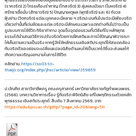
พุทธธรรมแบ่งนิสัยของมนุษย์ออกเป็น 6 ประเภท ได้แก่ 1) รักสวยรักงาม
(ราคจริต) 2) โกรธเคืองรำคาญ (โทสจริต) 3) ลุ่มหลงมัวเมา (โมหจริต) 4)
ศรัทธาเชื่อมั่น (สัทธาจริต) 5) ปัญญาเหตุผล (พุทธิจริต) และ 6) กังวล
ฟุ้งซ่าน (วิตกจริต) แต่ละบุคคลจะมีหลาย ๆ จริตปะปนกันไปแต่จะมีเพียงจริต
เดียวเท่านั้นที่เด่นชัดและแต่ละจริตจะมีลักษณะเฉพาะแตกต่างกันไม่ว่าจะเป็น
รูปแบบการใช้ชีวิต กิริยาท่าทาง จุดแข็งจุดอ่อนรวมทั้งวิธีแก้ไข หลักพุทธ
ธรรมได้นำเสนอวิธีการปรับจริตด้วยการฝึกสติและการใช้ปัญญาพิจารณา
ให้เห็นตามความเป็นจริง หากรู้จักใช้หลักธรรมเชิงสติประยุกต์ให้สอดคล้อง
กับจริตตัวเองย่อมจะเปลี่ยนแปลงนิสัยด้านลบให้เป็นบวกได้ซึ่งจะส่งผลให้
เกิดความเจริญงอกงามในการใช้ชีวิต
คลิกอ่าน..
https://so03.tci-
thaijo.org/index.php/jhsc/article/view/259859
ป.บัณฑิต สาขาวิชาชีพครู คณะครุศาสตร์ มหาวิทยาลัยราชภัฏกำแพงเพชร.
(2566). บทความวิชาการเรื่อง รู้ทันจริต พิชิตนิสัย แก้ไขพฤติกรรมด้วยหลัก
พุทธธรรม เชิงสติประยุกต์. สืบค้น 7 สิงหาคม 2569, จาก
https://edu.kpru.ac.th/gdtp/?page_id=20&lang=TH