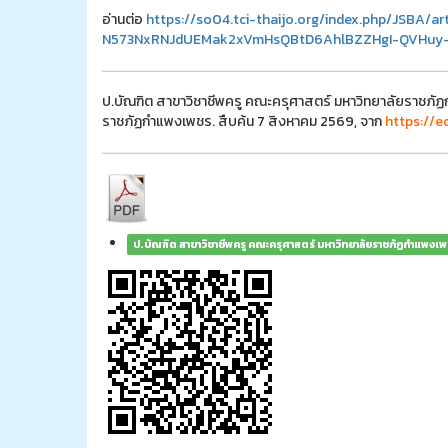
อ่านต่อ
https://so04.tci-thaijo.org/index.php/JSBA/a
N573NxRNJdUEMak2xVmHsQBtD6AhlBZZHgI-QVHuy-X
ป.บัณฑิต สาขาวิชาชีพครู คณะครุศาสตร์ มหาวิทยาลัยราชภัฏ
ราชภัฏกำแพงเพชร. สืบค้น 7 สิงหาคม 2569, จาก
https://e
ป.บัณฑิต สาขาวิชาชีพครู คณะครุศาสตร์ มหาวิทยาลัยราชภัฏกำแพงเ