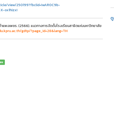
rticle/view/250199?fbclid=IwAR0C9b-
-ox1hizxI
ด
กำแพงเพชร. (2566). แนวทางการจัดตั้งโรงเรียนสาธิตแห่งมหาวิทยาลัย
du.kpru.ac.th/gdtp/?page_id=28&lang=TH
พชร