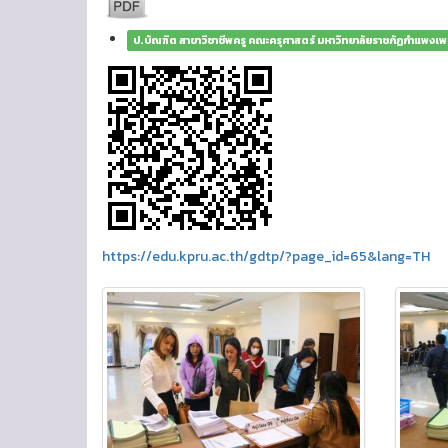
ป.บัณฑิต สาขาวิชาชีพครู คณะครุศาสตร์ มหาวิทยาลัยราชภัฏกำแพงเ
https://edu.kpru.ac.th/gdtp/?page_id=65&lang=TH