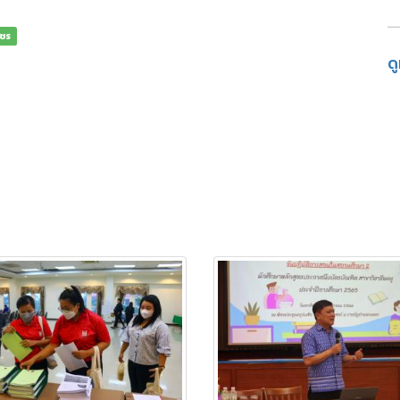
พชร
ด