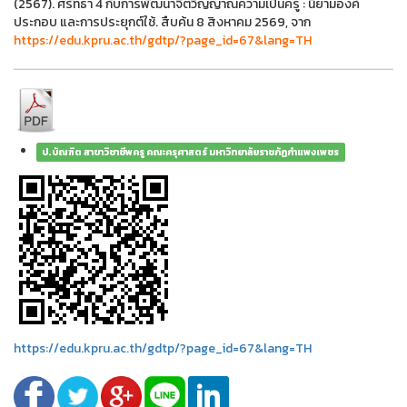
(2567). ศรัทธา 4 กับการพัฒนาจิตวิญญาณความเป็นครู : นิยามองค์
ประกอบ และการประยุกต์ใช้. สืบค้น 8 สิงหาคม 2569, จาก
https://edu.kpru.ac.th/gdtp/?page_id=67&lang=TH
ป.บัณฑิต สาขาวิชาชีพครู คณะครุศาสตร์ มหาวิทยาลัยราชภัฏกำแพงเพชร
https://edu.kpru.ac.th/gdtp/?page_id=67&lang=TH