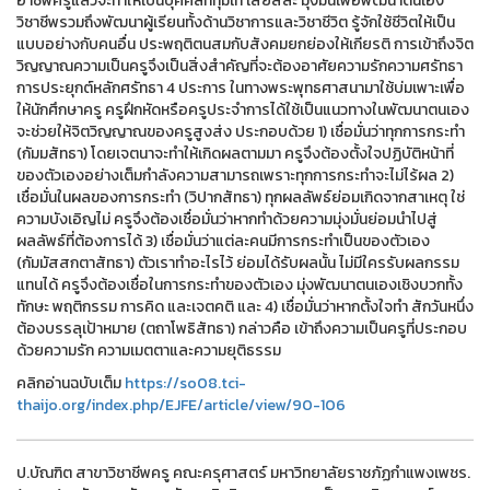
อาชีพครูแล้วจะทำให้เป็นบุคคลที่ทุ่มเท เสียสละ มุ่งมั่นเพื่อพัฒนาตนเอง
วิชาชีพรวมถึงพัฒนาผู้เรียนทั้งด้านวิชาการและวิชาชีวิต รู้จักใช้ชีวิตให้เป็น
แบบอย่างกับคนอื่น ประพฤติตนสมกับสังคมยกย่องให้เกียรติ การเข้าถึงจิต
วิญญาณความเป็นครูจึงเป็นสิ่งสำคัญที่จะต้องอาศัยความรักความศรัทธา
การประยุกต์หลักศรัทธา 4 ประการ ในทางพระพุทธศาสนามาใช้บ่มเพาะเพื่อ
ให้นักศึกษาครู ครูฝึกหัดหรือครูประจำการได้ใช้เป็นแนวทางในพัฒนาตนเอง
จะช่วยให้จิตวิญญาณของครูสูงส่ง ประกอบด้วย 1) เชื่อมั่นว่าทุกการกระทำ
(กัมมสัทธา) โดยเจตนาจะทำให้เกิดผลตามมา ครูจึงต้องตั้งใจปฏิบัติหน้าที่
ของตัวเองอย่างเต็มกำลังความสามารถเพราะทุกการกระทำจะไม่ไร้ผล 2)
เชื่อมั่นในผลของการกระทำ (วิปากสัทธา) ทุกผลลัพธ์ย่อมเกิดจากสาเหตุ ใช่
ความบังเอิญไม่ ครูจึงต้องเชื่อมั่นว่าหากทำด้วยความมุ่งมั่นย่อมนำไปสู่
ผลลัพธ์ที่ต้องการได้ 3) เชื่อมั่นว่าแต่ละคนมีการกระทำเป็นของตัวเอง
(กัมมัสสกตาสัทธา) ตัวเราทำอะไรไว้ ย่อมได้รับผลนั้น ไม่มีใครรับผลกรรม
แทนได้ ครูจึงต้องเชื่อในการกระทำของตัวเอง มุ่งพัฒนาตนเองเชิงบวกทั้ง
ทักษะ พฤติกรรม การคิด และเจตคติ และ 4) เชื่อมั่นว่าหากตั้งใจทำ สักวันหนึ่ง
ต้องบรรลุเป้าหมาย (ตถาโพธิสัทธา) กล่าวคือ เข้าถึงความเป็นครูที่ประกอบ
ด้วยความรัก ความเมตตาและความยุติธรรม
คลิกอ่านฉบับเต็ม
https://so08.tci-
thaijo.org/index.php/EJFE/article/view/90-106
ป.บัณฑิต สาขาวิชาชีพครู คณะครุศาสตร์ มหาวิทยาลัยราชภัฏกำแพงเพชร.