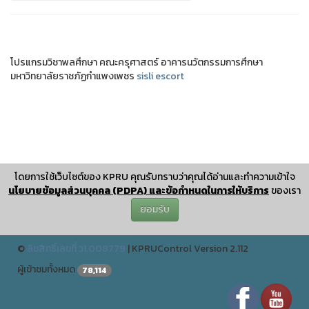
โปรแกรมวิชาพลศึกษา คณะครุศาสตร์ อาคารนวัตกรรมการศึกษา
มหาวิทยาลัยราชภัฏกำแพงเพชร
sisli escort
sex shop
istanbul escort
beylikduzu escort
sisli escort
taksim escort
umraniye escort
โดยการใช้เว็บไซต์ของ KPRU คุณรับทราบว่าคุณได้อ่านและทำความเข้าใจ
bakirkoy escort
นโยบายข้อมูลส่วนบุคคล (PDPA) และข้อกำหนดในการให้บริการ
ของเรา
sex shop
ยอมรับ
ปรับปรุงเมื่อ : December 25 2024 11:12:04
©
ลิขสิทธิ์เลขที่ ว1.008779
|
KPRUControl Version 2.112
❅
❅
ผู้เข้าชมทั้งหมด
78,114