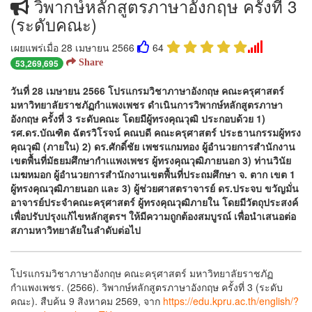
วิพากษ์หลักสูตรภาษาอังกฤษ ครั้งที่ 3
(ระดับคณะ)
เผยแพร่เมื่อ 28 เมษายน 2566
64
53,269,695
Share
วันที่ 28 เมษายน 2566 โปรแกรมวิชาภาษาอังกฤษ คณะครุศาสตร์
มหาวิทยาลัยราชภัฏกำแพงเพชร ดำเนินการวิพากษ์หลักสูตรภาษา
อังกฤษ ครั้งที่ 3 ระดับคณะ โดยมีผู้ทรงคุณวุฒิ ประกอบด้วย 1)
รศ.ดร.บัณฑิต ฉัตรวิโรจน์ คณบดี คณะครุศาสตร์ ประธานกรรมผู้ทรง
คุณวุฒิ (ภายใน) 2) ดร.ศักดิ์ชัย เพชรแกมทอง ผู้อำนวยการสำนักงาน
เขตพื้นที่มัธยมศึกษากำเแพงเพชร ผู้ทรงคุณวุฒิภายนอก 3) ท่านวินัย
เมฆหมอก ผู้อำนวยการสำนักงานเขตพื้นที่ประถมศึกษา จ. ตาก เขต 1
ผู้ทรงคุณวุฒิภายนอก และ 3) ผู้ช่วยศาสตราจารย์ ดร.ประจบ ขวัญมั่น
อาจารย์ประจำคณะครุศาสตร์ ผู้ทรงคุณวุฒิภายใน โดยมีวัตถุประสงค์
เพื่อปรับปรุงแก้ไขหลักสูตรฯ ให้มีความถูกต้องสมบูรณ์ เพื่อนำเสนอต่อ
สภามหาวิทยาลัยในลำดับต่อไป
โปรแกรมวิชาภาษาอังกฤษ คณะครุศาสตร์ มหาวิทยาลัยราชภัฏ
กำแพงเพชร. (2566). วิพากษ์หลักสูตรภาษาอังกฤษ ครั้งที่ 3 (ระดับ
คณะ). สืบค้น 9 สิงหาคม 2569, จาก
https://edu.kpru.ac.th/english/?