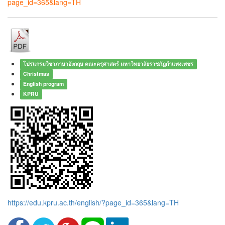
page_id=365&lang=TH
โปรแกรมวิชาภาษาอังกฤษ คณะครุศาสตร์ มหาวิทยาลัยราชภัฏกำแพงเพชร
Christmas
English program
KPRU
https://edu.kpru.ac.th/english/?page_id=365&lang=TH