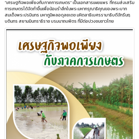
“เศรษฐกิจพอเพียงกับภาคการเกษตร” เป็นเอกสารเผยแพร ่ที่กรมส่งเสริม
การเกษตรได้จัดทำขึ้นเพื่อน้อมรำลึกในพระมหากรุณาธิคุณของพระบาท
สมเด็จพระปรมินทร มหาภูมิพลอดุลยเดช มหิตลาธิเบศรรามาธิบดีจักรีนฤ
บดินทร สยามมินทราธิราช บรมนาถบพิตร ที่มีต่อปวงชนชาวไทย