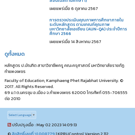
สอนในสถานศึกษา 1)
เผยแพร่เมื่อ 6 ตุลาคม 2567
การตรวจประเมินคุณภาพการศึกษาภายใน
ระดับหลักสูตร ตามเกณฑ์คุณภาพ
มหาวิทยาลัยเอเซียน (AUN-QA) ประจำปีการ
ศึกษา 2566
เผยแพร่เมื่อ 14 สิงหาคม 2567
ดูทั้งหมด
หลักสูตร ป.บัณฑิต สาขาวิชาชีพครู คณะครุศาสตร์ มหาวิทยาลัยราชภัฏ
กำแพงเพชร
Faculty of Education, Kamphaeng Phet Rajabhat University. ©
2017. All Rights Reserved.
69 ม.1 ต.นครชุม อ.เมือง จ.กำแพงเพชร 62000 โทรศัพท์ 055-706555
ต่อ 2010
Select Language
▼
ปรับปรุงเมื่อ : May 02 2023 14:09:13
©
ลิขสิทธิ์เลขที่ ว1.008779
|
KPRUControl Version 2.112