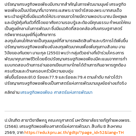
ปรัชญาเศรษฐกิจพอเพียงมีบทบาทสำคัญในการพัฒนามนุษย์ เศรษฐกิจ
พอเพียงเป็นปรัชญาที่มาจากกระแสพระราชดำรัสของพระบาทสมเด็จ
พระเจ้าอยู่หัวซึ่งมีแนวคิดให้ประชาชนชาวไทยมีความพอประมาณ มีเหตุผล
และมีภูมิคุ้มกันตัวที่ดีโดยอาศัยความรอบรู้และต้องมีคุณธรรม กำหนดให้คน
เป็นศูนย์กลางในการพัฒนา ซึ่งมีแนวคิดที่สอดคล้องกับเศรษฐศาสตร์
ทรัพยากรมนุษย์ที่มุ่งศึกษาการ
ลงทุนในคนให้กลายเป็นทุนมนุษย์ที่สามารถผลิตสินค้าและบริการได้เพิ่มขึ้น
ปรัชญาเศรษฐกิจพอเพียงยังลงทุนพัฒนาคนเพื่อเพิ่มทุนทางสังคม งาน
วิจัยของกันตยา มานะกุล (2550) พบว่า กลุ่มตัวอย่างที่เข้าร่วมโครงการ
พัฒนาคุณภาพชีวิตโดยยึดปรัชญาเศรษฐกิจพอเพียงมีคะแนนจากการทำ
แบบทดสอบด้านการอ่านออกเขียนภาษาไทยได้ด้านการกินอาหารถูกต้อง
ครบถ้วนและด้านครอบครัวมีความอบอุ่น
เพิ่มขึ้นร้อยละ81.0 ร้อยละ77.9 และร้อยละ79.4 ตามลำดับ กล่าวได้ว่า
ปรัชญาเศรษฐกิจพอเพียงเป็นศาสตร์แห่งการพัฒนามนุษย์อย่างแท้จริง
คลิกอ่าน
เศรษฐกิจพอเพียง: ศาสตร์แห่งการพัฒนา
ป.บัณฑิต สาขาวิชาชีพครู คณะครุศาสตร์ มหาวิทยาลัยราชภัฏกำแพงเพชร.
(2566). เศรษฐกิจพอเพียงศาสตร์แห่งการพัฒนา. สืบค้น 8 สิงหาคม
2569, จาก
https://edu.kpru.ac.th/gdtp/?page_id=52&lang=TH