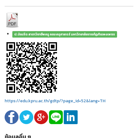
ป.บัณฑิต สาขาวิชาชีพครู คณะครุศาสตร์ มหาวิทยาลัยราชภัฏกำแพงเพชร
https://edu.kpru.ac.th/gdtp/?page_id=52&lang=TH
ข้อมูลอื่น ๆ