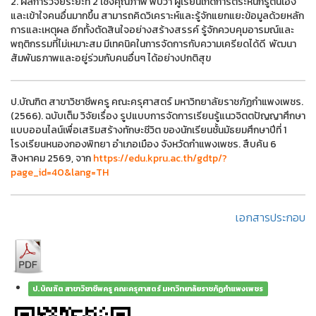
2. ผลการวิจัยระยะที่ 2 เชิงคุณภาพ พบว่า ผู้เรียนเกิดการตระหนักรู้ตนเอง
และเข้าใจคนอื่นมากขึ้น สามารถคิดวิเคราะห์และรู้จักแยกแยะข้อมูลด้วยหลัก
การและเหตุผล อีกทั้งตัดสินใจอย่างสร้างสรรค์ รู้จักควบคุมอารมณ์และ
พฤติกรรมที่ไม่เหมาะสม มีเทคนิคในการจัดการกับความเครียดได้ดี พัฒนา
สัมพันธภาพและอยู่ร่วมกับคนอื่นๆ ได้อย่างปกติสุข
ป.บัณฑิต สาขาวิชาชีพครู คณะครุศาสตร์ มหาวิทยาลัยราชภัฏกำแพงเพชร.
(2566). ฉบับเต็ม วิจัยเรื่อง รูปแบบการจัดการเรียนรู้แนวจิตตปัญญาศึกษา
แบบออนไลน์เพื่อเสริมสร้างทักษะชีวิต ของนักเรียนชั้นมัธยมศึกษาปีที่ 1
โรงเรียนหนองกองพิทยา อำเภอเมือง จังหวัดกำแพงเพชร. สืบค้น 6
สิงหาคม 2569, จาก
https://edu.kpru.ac.th/gdtp/?
page_id=40&lang=TH
เอกสารประกอบ
ป.บัณฑิต สาขาวิชาชีพครู คณะครุศาสตร์ มหาวิทยาลัยราชภัฏกำแพงเพชร