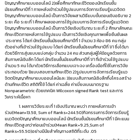
ปัญญาศึกษาแบบออนไลน์ 2)เพื่อศึกษาทักษะชีวิตของนักเรียนชั้น
มัธยมศึกษาปีที่ 1 ภายหลังเข้าร่วมใช้รูปแบบการจัดการเรียนรู้แนวจิตต
ปัญญาศึกษาแบบออนไลน์ เป็นการวิจัยผสานวิธีแบบขั้นตอนเชิงอธิบาย 2
ระยะ คือ ระยะที่ 1 ศึกษาผลของการใช้รูปแบบการจัดการเรียนรู้แนวจิตต
ปัญญาศึกษาแบบออนไลน์ เป็นการวิจัยเชิงปริมาณ ระยะที่ 2 ศึกษาลักษณะ
ทักษะชีวิตภายหลังการใช้รูปแบบ เป็นการวิจัยเชิงคุณภาพเพื่อยืนยันผล
ประชากร ได้แก่ นักเรียนชั้นมัธยมศึกษาปีที่ 1 จำนวน 3 ห้อง 86 คน กลุ่ม
ตัวอย่างที่เข้าร่วมใช้รูปแบบ ได้แก่ นักเรียนชั้นมัธยมศึกษาปีที่ 1/1 ซึ่งได้มา
ด้วยวิธีการสุ่มแบบแบ่งกลุ่ม จำนวน 24 คน ส่วนกลุ่มผู้ให้ข้อมูลด้วยการ
สัมภาษณ์เชิงลึก ได้แก่ นักเรียนชั้นมัธยมศึกษาปีที่ 1/1 ที่เข้าร่วมใช้รูปแบบ
จำนวน 5 คน ได้มาด้วยวิธีการเลือกแบบเจาะจง เครื่องมือที่ใช้ในการวิจัย
ประกอบด้วย 1)แบบสอบถามทักษะชีวิต 2)รูปแบบการจัดการเรียนรู้แนว
จิตตปัญญาศึกษาแบบออนไลน์และ 3)แบบสัมภาษณ์เชิงลึกกึ่งโครงสร้าง
ด้านทักษะชีวิต สถิติที่ใช้ ได้แก่ ค่าเฉลี่ย ค่าเบี่ยงเบนมาตรฐาน
Nonparametric ด้วยเทคนิค Wilcoxon signed Rank test และการ
วิเคราะห์เนื้อหา
1. ผลการวิจัยระยะที่ 1 เชิงปริมาณ พบว่า ภายหลังการเข้า
ร่วม(Mean=13.58, Sum of Ranks=244.50)กิจกรรมการจัดการเรียนรู้
แนวจิตตปัญญาศึกษาแบบออนไลน์ นักเรียนชั้นมัธยมศึกษาปีที่ 1 มีคะแนน
ทักษะชีวิตสูงกว่าก่อนเข้าร่วม(Mean Rank=9.25,Sum of
Ranks=55.50)อย่างมีนัยสำคัญทางสถิติที่ระดับ .05