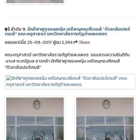
ลำดับ 9.
นักกีฬาฟุตซอลหญิง เหรียญทองซีเกมส์ “กัวลาลัมเปอร์
เกมส์” คณะครุศาสตร์ มหาวิทยาลัยราชภัฏกำแพงเพชร
เผยแพร่เมื่อ 25-09-2017 ผู้ชม 2,394
Share
คณะครุศาสตร์ มหาวิทยาลัยราชภัฏกำแพงเพชร ขอเเสดงความยินดีกับ
นางสารวณัฐมล อาจกล้า นักกีฬาฟุตซอลหญิง เหรียญทองซีเกมส์
“กัวลาลัมเปอร์เกมส์”