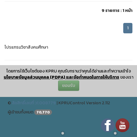
9 รายการ : 1 หน้า
1
โปรแกรมวิชาสังคมศึกษา
โดยการใช้เว็บไซต์ของ KPRU คุณรับทราบว่าคุณได้อ่านและทำความเข้าใจ
โปรแกรมวิชาสังคมศึกษา คณะครุศาสตร์ อาคารนวัตกรรมการศึกษา
นโยบายข้อมูลส่วนบุคคล (PDPA) และข้อกำหนดในการให้บริการ
ของเรา
มหาวิทยาลัยราชภัฏกำแพงเพชร
ยอมรับ
ปรับปรุงเมื่อ : December 25 2024 11:12:04
©
ลิขสิทธิ์เลขที่ ว1.008779
|
KPRUControl Version 2.112
ผู้เข้าชมทั้งหมด
70,770