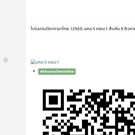
โปรแกรมวิชาภาษาไทย. (2561). มคอ.5 เทอม 1. สืบค้น 9 สิงห
❅
#โปรแกรมวิชาภาษาไทย
❅