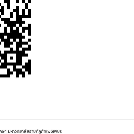
กษา มหาวิทยาลัยราชภัฏกำแพงเพชร