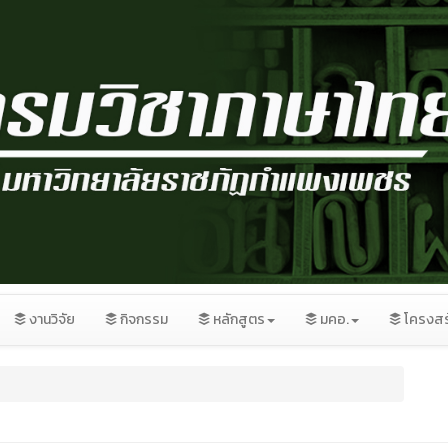
งานวิจัย
กิจกรรม
หลักสูตร
มคอ.
โครงสร
❅