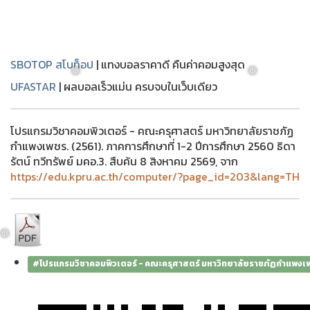
SBOTOP สโบท็อป
| แทงบอลราคาดี คืนค่าคอมสูงสุด
UFASTAR
| ผลบอลเร็วแม่น ครบจบในเว็บเดียว
❅
❅
โปรแกรมวิชาคอมพิวเตอร์ - คณะครุศาสตร์ มหาวิทยาลัยราชภัฏ
กำแพงเพชร. (2561). ภาคการศึกษาที่ 1-2 ปีการศึกษา 2560 ธิดา
รัตน์ ทวีทรัพย์ มคอ.3. สืบค้น 8 สิงหาคม 2569, จาก
https://edu.kpru.ac.th/computer/?page_id=203&lang=TH
#โปรแกรมวิชาคอมพิวเตอร์ - คณะครุศาสตร์ มหาวิทยาลัยราชภัฏกำแพงเ
❅