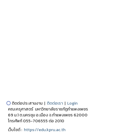
⭕
ติดต่อประสานงาน |
ติดต่อเรา
|
Login
คณะครุศาสตร์ มหาวิทยาลัยราชภัฏกำแพงเพชร
69 ม.1 ต.นครชุม อ.เมือง จ.กำแพงเพชร 62000
โทรศัพท์ 055-706555 ต่อ 2010
เว็บไชต์ :
https://edu.kpru.ac.th