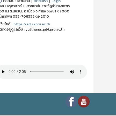
⭕
ติดต่อประสานงาน |
ติดต่อเรา
|
Login
ณะครุศาสตร์ มหาวิทยาลัยราชภัฏกำแพงเพชร
 ม.1 ต.นครชุม อ.เมือง จ.กำแพงเพชร 62000
ทรศัพท์ 055-706555 ต่อ 2010
็บไชต์ :
https://edu.kpru.ac.th
ดต่อผู้ดูแลเว็บ : yutthana_p@kpru.ac.th