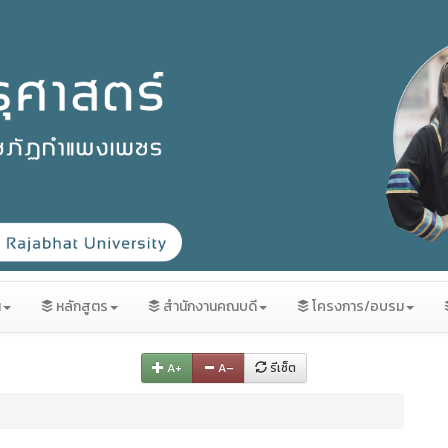
น
หลักสูตร
สำนักงานคณบดี
โครงการ/อบรม
A+
A–
รีเซ็ต