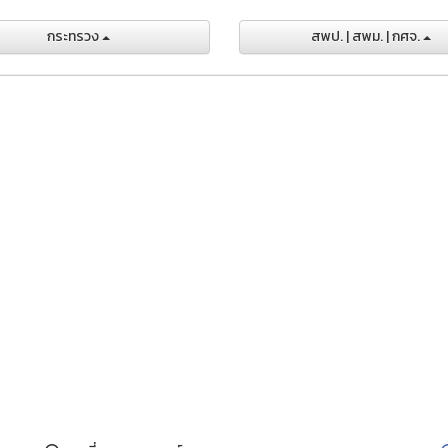
กระทรวง
สพป. | สพม. | กศจ.