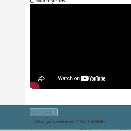
⭕ ที่นี่คณะครุศาสตร์
Select Language
▼
ปรับปรุงเมื่อ : October 27 2025 20:13:54
©
ลิขสิทธิ์เลขที่ ว1.008779
|
KPRUControl Version 2.112