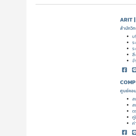
ARIT 
สำนักวิท
บ
ระ
ระ
สิ
จ
COMP
ศูนย์คอม
ส
ส
ต
คู
ค่