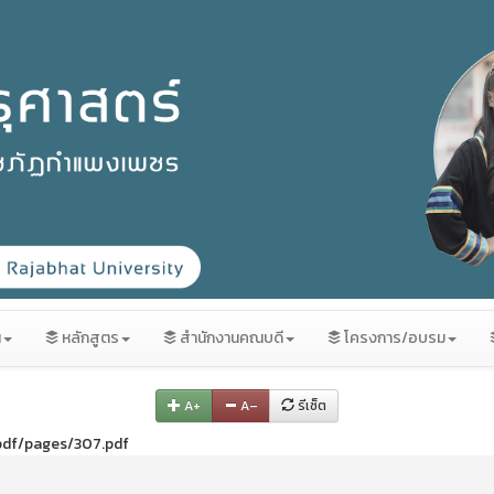
น
หลักสูตร
สำนักงานคณบดี
โครงการ/อบรม
A+
A–
รีเซ็ต
/pdf/pages/307.pdf