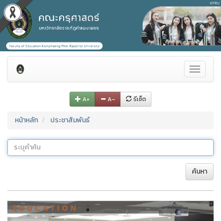
Toggle
navigati
A+
A–
รีเซ็ต
หน้าหลัก
ประชาสัมพันธ์
ค้นหา