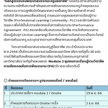
"
หลักสูตรอบรมพัฒนาสมรรถนะครูมืออาชีพ
"
เป็นโครงการเสริมสร้าง
ความตระหนักถึงความสำคัญของการพัฒนาสมรรถนะครูด้านคุณธรรม
จริยธรรม การปลูกฝังจิตวิญญาณความเป็นครู มีความรักชาติ ศาสน์
กษัตริย์ มีการแลกเปลี่ยนเรียนรู้ ตามแนวทางชุมชนแห่งการเรียนรู้ทาง
วิชาชีพ (Professional Learning Community : PLC) และมีการพัฒนา
ตนเอง เพื่อให้เป็นไปตามข้อตกลงในการพัฒนางาน (Performance
Agreement : PA) สอดคล้องกับสมรรถนะวิชาชีพ การจัดกิจกรรมการ
เรียนรู้เชิงรุก (Active Learning) ซึ่งการดำเนินการดังกล่าวจะเป็นประโยชน์
ต่อการพัฒนาครู และบุคลากรทางการศึกษาครอบคลุมทั้งประเทศ
โครงการพัฒนาสมรรถนะครูสู่มืออาชีพ ประจำปีงบประมาณ
พ.ศ.2566 เป็นโครงการความร่วมมือของมหาวิทยาลัยราชภัฏทั้ง 38 แห่ง
ภายใต้พันธกิจหลักของมหาวิทยาลัยราชภัฏ โดยคณะครุศาสตร์
มหาวิทยาลัยราชภัฏกำแพงเพชร
Module 2 ชุมชนการเรียนรู้ทางวิชาชีพ
ตามข้อตกลงในการพัฒนางาน (PA)
มีรายละเอียดดังนี้
⭕
กำหนดการกิจกรรมฯ รูปแบบออนไซต์ / ออนไลน์
ที่
กิจกรรม
วันที่
1.
ประกาศรายชื่อฯ module 2 / Onsite
29 พ.ย. 66
2.
กำหนดการกิจกรรมฯ Onsite 1 ครั้ง
2 ธ.ค. 66