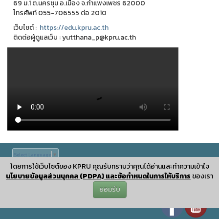
69 ม.1 ต.นครชุม อ.เมือง จ.กำแพงเพชร 62000
โทรศัพท์ 055-706555 ต่อ 2010
เว็บไชต์ :
https://edu.kpru.ac.th
ติดต่อผู้ดูแลเว็บ : yutthana_p@kpru.ac.th
Select Language
▼
โดยการใช้เว็บไซต์ของ KPRU คุณรับทราบว่าคุณได้อ่านและทำความเข้าใจ
ปรับปรุงเมื่อ : October 27 2025 20:13:54
นโยบายข้อมูลส่วนบุคคล (PDPA) และข้อกำหนดในการให้บริการ
ของเรา
©
ลิขสิทธิ์เลขที่ ว1.008779
|
KPRUControl Version 2.112
ยอมรับ