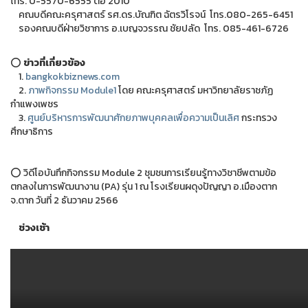
โทร. 0-5570-6555 ต่อ 2010
คณบดีคณะครุศาสตร์ รศ.ดร.บัณฑิต ฉัตรวิโรจน์ โทร.080-265-6451
รองคณบดีฝ่ายวิชาการ อ.เบญจวรรณ ชัยปลัด โทร. 085-461-6726
⭕
ข่าวที่เกี่ยวข้อง
1.
bangkokbiznews.com
2.
ภาพกิจกรรม Module1
โดย คณะครุศาสตร์ มหาวิทยาลัยราชภัฏ
กำแพงเพชร
3.
ศูนย์บริหารการพัฒนาศักยภาพบุคคลเพื่อความเป็นเลิศ
กระทรวง
ศึกษาธิการ
⭕ วิดีโอบันทึกกิจกรรม Module 2 ชุมชนการเรียนรู้ทางวิชาชีพตามข้อ
ตกลงในการพัฒนางาน (PA) รุ่น 1 ณ โรงเรียนผดุงปัญญา อ.เมืองตาก
จ.ตาก วันที่ 2 ธันวาคม 2566
ช่วงเช้า