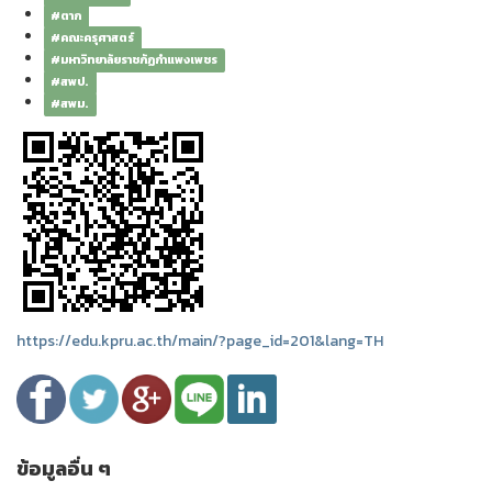
#ตาก
#คณะครุศาสตร์
#มหาวิทยาลัยราชภัฏกำแพงเพชร
#สพป.
#สพม.
https://edu.kpru.ac.th/main/?page_id=201&lang=TH
ข้อมูลอื่น ๆ