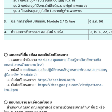
รุ่น 1 หอประชุมฯ โรงเรียนผดุงปัญญา จ.ตาก
รุ่น 2 หอประชุมทีปังกรรัศมีโชติ ม.ราชภัฏกำแพงเพชร
รุ่น 3 ห้องประชุมคุรุร่มสัก 1 ม.ราชภัฏกำแพงเพชร
3.
ประกาศราชื่อสมาชิกกลุ่ม Module 2 / Online
6 ธ.ค. 66
4.
กำหนดการกิจกรรมฯ ออนไลน์ 5 ครั้ง
12, 15, 18, 22, 
⭕ เอกสารที่เกี่ยวข้อง และเว็บไซต์โครงการ
1. แผนการดำเนินงาน
Module 2 ชุมชนการเรียนรู้ทางวิชาชีพตามข้อ
ตกลงในการพัฒนางาน (PA)
2. หนังสือ
ขอเชิญอบรมเชิงปฏิบัติการหลักสูตรการพัฒนาสมรรถนะครู
สู่มืออาชีพ (Module 2)
3. เว็บไซต์โครงการฯ
https://obec.bsru.ac.th
4. เว็บไซต์โครงการฯ
https://sites.google.com/view/pattana-
kru-kpru
⭕
สอบถามรายละเอียดเพิ่มเติม
สำนักงานคณบดี คณะครุศาสตร์ อาคารนวัตกรรมการศึกษา ชั้น 2 หรือ