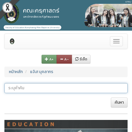
Toggle
navigati
A+
A–
รีเซ็ต
หน้าหลัก
แจ้ง! บุคลากร
ค้นหา