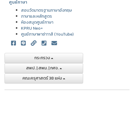
ศูนย์ภาษา
สอบวัดมาตรฐานภาษาอังกฤษ
ภาษาและหลักสูตร
ห้องสมุดศูนย์ภาษา
KPRU Neo+
ศูนย์ภาษาพาซ่าาาส์ (YouTube)
กระทรวง
สพป. | สพม. | กศจ.
คณะครุศาสตร์ 38 แห่ง