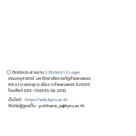
⭕
ติดต่อประสานงาน |
ติดต่อเรา
|
Login
คณะครุศาสตร์ มหาวิทยาลัยราชภัฏกำแพงเพชร
69 ม.1 ต.นครชุม อ.เมือง จ.กำแพงเพชร 62000
โทรศัพท์ 055-706555 ต่อ 2010
เว็บไชต์ :
https://edu.kpru.ac.th
ติดต่อผู้ดูแลเว็บ : yutthana_p@kpru.ac.th