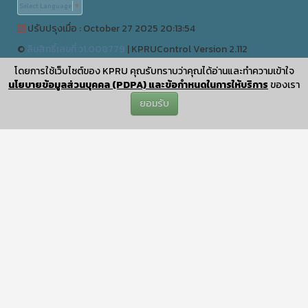
Select Language
▼
ปรับปรุงเมื่อ : October 27 2025 20:13:54
©
ลิขสิทธิ์เลขที่ ว1.008779
|
KPRUControl Version 2.112
ผู้เข้าชมทั้งหมด
โดยการใช้เว็บไซต์ของ KPRU คุณรับทราบว่าคุณได้อ่านและทำความเข้าใจ
0
นโยบายข้อมูลส่วนบุคคล (PDPA) และข้อกำหนดในการให้บริการ
ของเรา
ยอมรับ