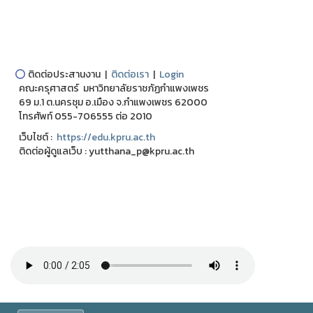
⭕
ติดต่อประสานงาน |
ติดต่อเรา
|
Login
คณะครุศาสตร์ มหาวิทยาลัยราชภัฏกำแพงเพชร
69 ม.1 ต.นครชุม อ.เมือง จ.กำแพงเพชร 62000
โทรศัพท์ 055-706555 ต่อ 2010
เว็บไชต์ :
https://edu.kpru.ac.th
ติดต่อผู้ดูแลเว็บ : yutthana_p@kpru.ac.th