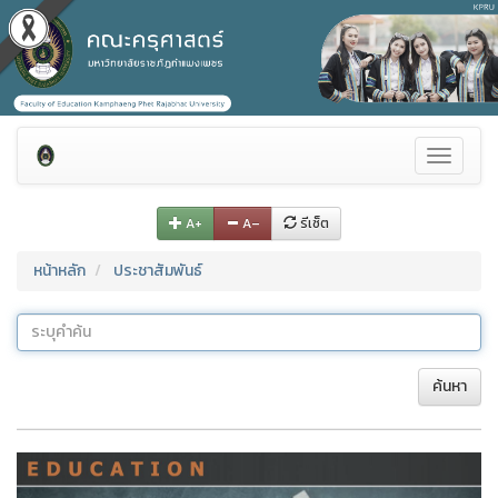
Toggle
navigati
A+
A–
รีเซ็ต
หน้าหลัก
ประชาสัมพันธ์
ค้นหา