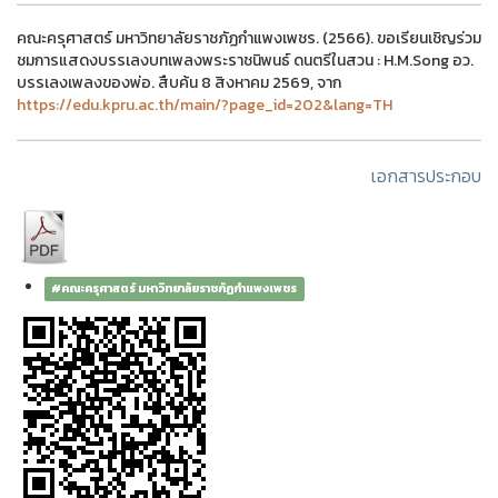
คณะครุศาสตร์ มหาวิทยาลัยราชภัฏกำแพงเพชร. (2566). ขอเรียนเชิญร่วม
ชมการแสดงบรรเลงบทเพลงพระราชนิพนธ์ ดนตรีในสวน : H.M.Song อว.
บรรเลงเพลงของพ่อ. สืบค้น 8 สิงหาคม 2569, จาก
https://edu.kpru.ac.th/main/?page_id=202&lang=TH
เอกสารประกอบ
#คณะครุศาสตร์ มหาวิทยาลัยราชภัฏกำแพงเพชร