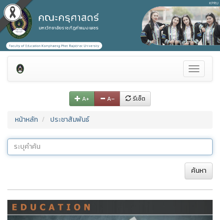
Toggle
navigati
A+
A–
รีเซ็ต
หน้าหลัก
ประชาสัมพันธ์
ค้นหา