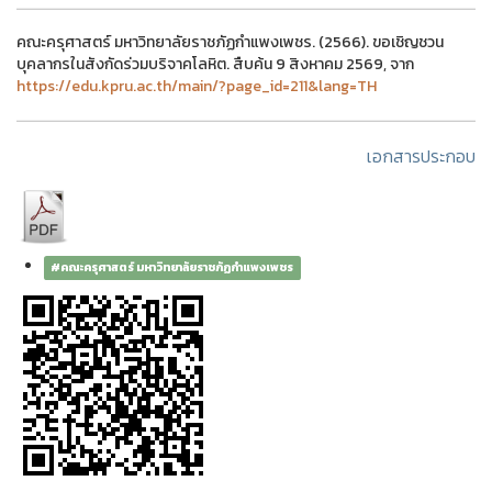
คณะครุศาสตร์ มหาวิทยาลัยราชภัฏกำแพงเพชร. (2566). ขอเชิญชวน
บุคลากรในสังกัดร่วมบริจาคโลหิต. สืบค้น 9 สิงหาคม 2569, จาก
https://edu.kpru.ac.th/main/?page_id=211&lang=TH
เอกสารประกอบ
#คณะครุศาสตร์ มหาวิทยาลัยราชภัฏกำแพงเพชร