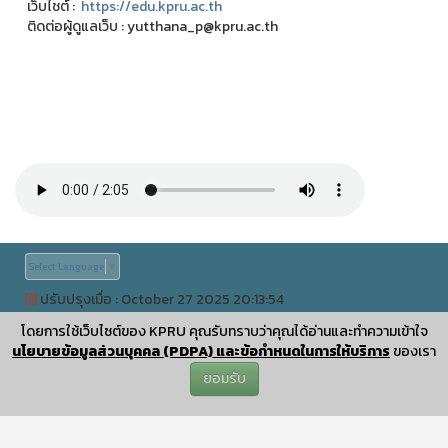
เว็บไชต์ :
https://edu.kpru.ac.th
ติดต่อผู้ดูแลเว็บ : yutthana_p@kpru.ac.th
Select Language
▼
ปรับปรุงเมื่อ : October 27 2025 20:13:54
©
ลิขสิทธิ์เลขที่ ว1.008779
|
KPRUControl Version 2.112
โดยการใช้เว็บไซต์ของ KPRU คุณรับทราบว่าคุณได้อ่านและทำความเข้าใจ
นโยบายข้อมูลส่วนบุคคล (PDPA) และข้อกำหนดในการให้บริการ
ของเรา
ยอมรับ