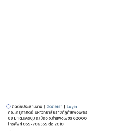
⭕
ติดต่อประสานงาน |
ติดต่อเรา
|
Login
คณะครุศาสตร์ มหาวิทยาลัยราชภัฏกำแพงเพชร
69 ม.1 ต.นครชุม อ.เมือง จ.กำแพงเพชร 62000
โทรศัพท์ 055-706555 ต่อ 2010