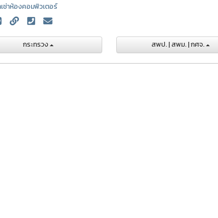
าเช่าห้องคอมพิวเตอร์
กระทรวง
สพป. | สพม. | กศจ.