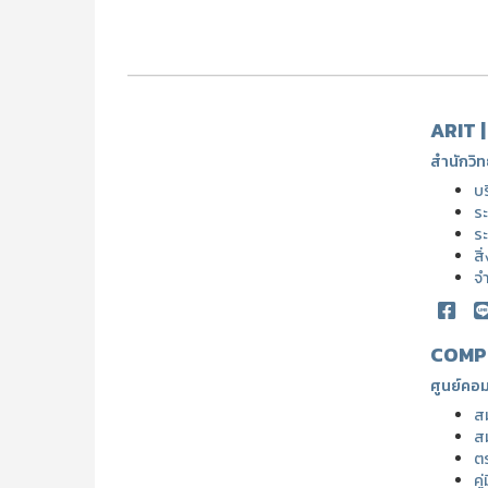
ARIT 
สำนักวิท
บ
ระ
ระ
สิ
จ
COMP
ศูนย์คอม
ส
ส
ต
คู