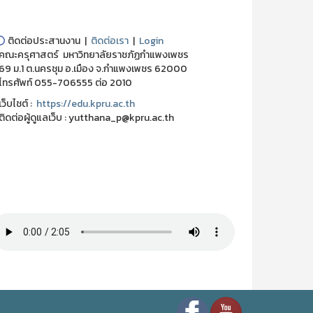
⭕
ติดต่อประสานงาน |
ติดต่อเรา
|
Login
ณะครุศาสตร์ มหาวิทยาลัยราชภัฏกำแพงเพชร
 ม.1 ต.นครชุม อ.เมือง จ.กำแพงเพชร 62000
ทรศัพท์ 055-706555 ต่อ 2010
็บไชต์ :
https://edu.kpru.ac.th
ดต่อผู้ดูแลเว็บ : yutthana_p@kpru.ac.th