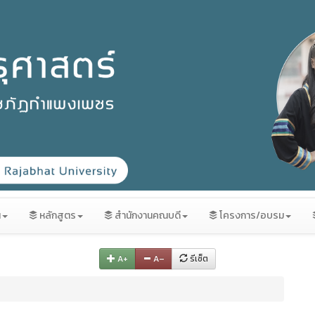
น
หลักสูตร
สำนักงานคณบดี
โครงการ/อบรม
A+
A–
รีเซ็ต