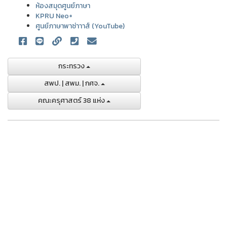
ห้องสมุดศูนย์ภาษา
KPRU Neo+
ศูนย์ภาษาพาซ่าาาส์ (YouTube)
กระทรวง
สพป. | สพม. | กศจ.
คณะครุศาสตร์ 38 แห่ง