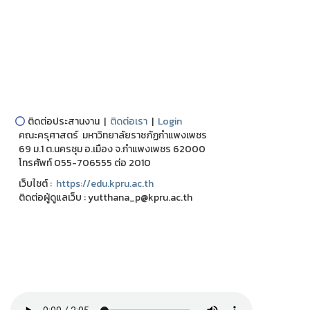
⭕
ติดต่อประสานงาน |
ติดต่อเรา
|
Login
คณะครุศาสตร์ มหาวิทยาลัยราชภัฏกำแพงเพชร
69 ม.1 ต.นครชุม อ.เมือง จ.กำแพงเพชร 62000
โทรศัพท์ 055-706555 ต่อ 2010
เว็บไชต์ :
https://edu.kpru.ac.th
ติดต่อผู้ดูแลเว็บ : yutthana_p@kpru.ac.th