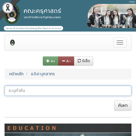
Toggle
navigati
A+
A–
รีเซ็ต
หน้าหลัก
แจ้ง! บุคลากร
ค้นหา