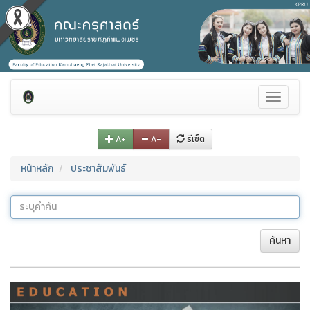
Toggle
navigati
A+
A–
รีเซ็ต
หน้าหลัก
ประชาสัมพันธ์
ค้นหา