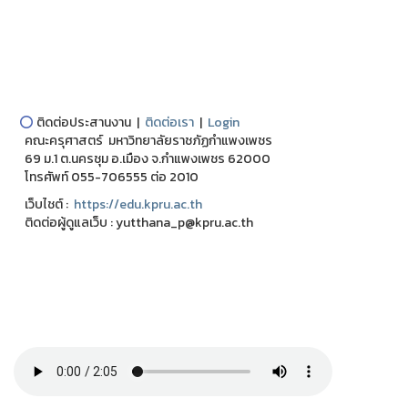
⭕
ติดต่อประสานงาน |
ติดต่อเรา
|
Login
คณะครุศาสตร์ มหาวิทยาลัยราชภัฏกำแพงเพชร
69 ม.1 ต.นครชุม อ.เมือง จ.กำแพงเพชร 62000
โทรศัพท์ 055-706555 ต่อ 2010
เว็บไชต์ :
https://edu.kpru.ac.th
ติดต่อผู้ดูแลเว็บ : yutthana_p@kpru.ac.th