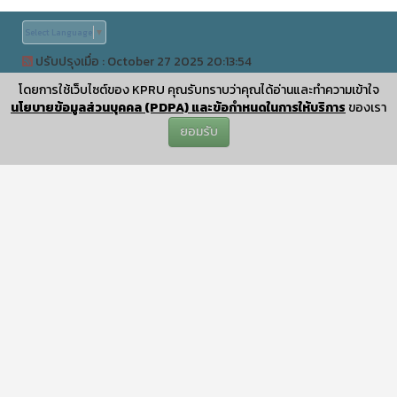
Select Language
▼
ปรับปรุงเมื่อ : October 27 2025 20:13:54
©
ลิขสิทธิ์เลขที่ ว1.008779
|
KPRUControl Version 2.112
โดยการใช้เว็บไซต์ของ KPRU คุณรับทราบว่าคุณได้อ่านและทำความเข้าใจ
นโยบายข้อมูลส่วนบุคคล (PDPA) และข้อกำหนดในการให้บริการ
ของเรา
ยอมรับ