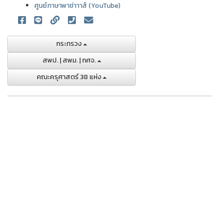
ศูนย์ภาษาพาซ่าาาส์ (YouTube)
กระทรวง
สพป. | สพม. | กศจ.
คณะครุศาสตร์ 38 แห่ง