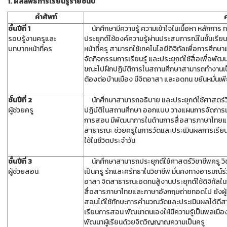
1. ผลลัพธ์การเรียนรู้รายชั้นปี
คำศัพท์
ค
ชั้นปีที่ 1
นักศึกษามีความรู้ ความเข้าใจในเนื้อหา หลักการ 
รอบรู้งานครูและ
ประยุกต์ใช้องค์ความรู้ผ่านประสบการณ์ในชั้นเรี
บทบาทหน้าที่คร
หน้าที่ครู สามารถใช้เทคโนโลยีดิจิทัลเพื่อการศ
จัดกิจกรรมการเรียนรู้ และประยุกต์ใช้สื่อเพื่อพัฒน
ขณะไปฝึกปฏิบัติการในสถานศึกษาสามารถทำงานเป็นท
ต้องต่อบ้านเมือง มีจิตอาสา และอดทน ขยันหมั่นเพ
ชั้นปีที่ 2
นักศึกษาสามารถอธิบาย และประยุกต์ใช้ศาสตร์วิชา
ผู้ช่วยครู
ปฏิบัติในสถานศึกษา ออกแบบ วางแผนการจัดการเรียนร
การสอน มีพัฒนาการในด้านการสื่อสารภาษาไทยและภาษ
สาธารณะ ช่วยครูในการวัดและประเมินผลการเรียน
ใช้ในชีวิตประจำวัน
ชั้นปีที่ 3
นักศึกษาสามารถประยุกต์ใช้ศาสตร์วิชาชีพครู วิชา
ผู้ช่วยสอน
เป็นครู รักและศรัทธาในวิชาชีพ มั่นคงทางอารมณ์ร
อาสา จิตสาธารณะอดทนสู้งานประยุกต์ใช้ดิจิทั
สื่อสารภาษาไทยและภาษาอังกฤษถ่ายทอดไป ยังผู้อื
สอนได้ใช้ทักษะการคำนวณวัดและประเมินผลได้ดี
เรียนการสอน พัฒนาตนเองให้มีความรู้เป็นพลเมือง
พัฒนาผู้เรียนด้วยจิตวิญญาณความเป็นครู