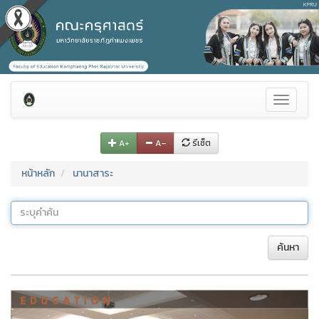
Toggle
navigati
A+
A–
รีเซ็ต
หน้าหลัก
นานาสาระ
ค้นหา