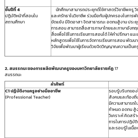
ชั้นปีที่ 4
นักศึกษาสามารถประยุกต์ใช้ศาสตร์วิชาชีพครู วิชา
ปฏิบัติหน้าที่สอนใน
และศรัทธาในวิชาชีพ ร่วมมือกับผู้ปกครองในการพ
สถานศึกษา
ขัดแย้ง มีจิตอาสา จิตสาธารณะ อดทนสู้งาน ประยุก
การสอน สามารถสื่อสารภาษาไทยและภาษาอังกฤษ ถ
สื่อเพื่อใช้ในการเรียนการสอนได้ ให้คำปรึกษา แ
หลักสูตรเพื่อใช้ในการจัดการเรียนการสอน พัฒนา
วิจัยเพื่อพัฒนาผู้เรียนด้วยจิตวิญญาณความเป็นคร
2. สมรรถนะของการผลิตพัฒนาครูของมหาวิทยาลัยราชภัฏ
17
สมรรถนะ
คำศัพท์
C1 ปฏิบัติงานครูอย่างมืออาชีพ
รอบรู้บริบทของ
(Professional Teacher)
สังคมและท้องถิ่
มีความสามารถใน
กำหนด อดทน สู้งา
วิเคราะห์ คิดส
การในการปฏิบัติ
และรอบรู้ในเนื้