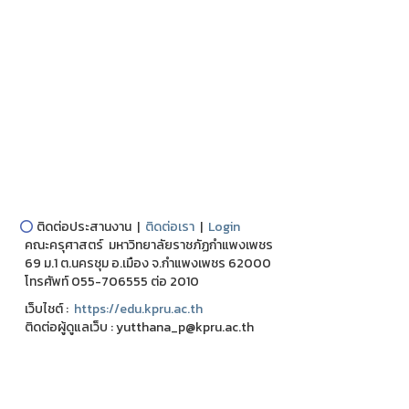
⭕
ติดต่อประสานงาน |
ติดต่อเรา
|
Login
คณะครุศาสตร์ มหาวิทยาลัยราชภัฏกำแพงเพชร
69 ม.1 ต.นครชุม อ.เมือง จ.กำแพงเพชร 62000
โทรศัพท์ 055-706555 ต่อ 2010
เว็บไชต์ :
https://edu.kpru.ac.th
ติดต่อผู้ดูแลเว็บ : yutthana_p@kpru.ac.th