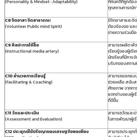
(Personality & Mindset : Adaptability)
ทัศนคติที่ถูกต้อ
ทุกสถานการณ์ก
C8 จิตอาสา จิตสาธารณะ
มีจิตอาสาและจิ
(Volunteer Public mind Spirit)
ต้องร้องขอ และม
ข่ายความร่วมมื
C9 ศิลปะการใช้สื่อ
สามารถผลิต พัฒ
(Instructional media artery)
เรียนรู้ของผู้เรี
นักเรียนที่มีการ
บริบทของสถานศ
C10 อำนวยการเรียนรู้
สามารถออกแบบกา
(Facilitating & Coaching)
ช่วยเหลือ สนับส
ศักยภาพ จากการว
แตกต่างของผู้เร
ที่ดีขึ้น
C11 วัดและประเมิน
สามารถวัดและประ
(Assessment and Evaluation)
ในการพัฒนาผู้เรี
C12 ประยุกต์ใช้ปรัชญาของเศรษฐกิจพอเพียง
สามารถประยุกต์