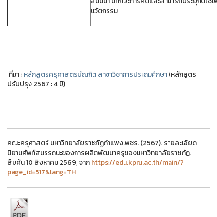
สัมมนา มีทักษะการคิดและสามารถประยุกต์ใช้เ
นวัตกรรม
ที่มา :
หลักสูตรครุศาสตรบัณฑิต สาขาวิชาการประถมศึกษา
(หลักสูตร
ปรับปรุง 2567 : 4 ปี)
คณะครุศาสตร์ มหาวิทยาลัยราชภัฏกำแพงเพชร. (2567). รายละเอียด
นิยามศัพท์สมรรถนะของการผลิตพัฒนาครูของมหาวิทยาลัยราชภัฏ.
สืบค้น 10 สิงหาคม 2569, จาก
https://edu.kpru.ac.th/main/?
page_id=517&lang=TH