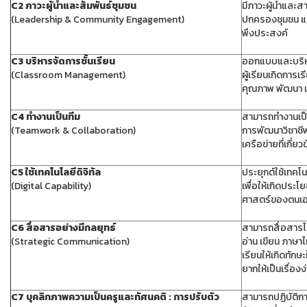
C2 ภาวะผู้นำและสัมพันธ์ชุมชน
มีภาวะผู้นำและส
(Leadership & Community Engagement)
ปกครองชุมชน และ
พึงประสงค์
C3 บริหารจัดการชั้นเรียน
ออกแบบและบริหา
(Classroom Management)
ผู้เรียนเกิดการเ
คุณภาพ พัฒนา แ
C4 ทำงานเป็นทีม
สามารถทำงานเป็
(Teamwork & Collaboration)
การพัฒนาวิชาชีพ
เครือข่ายที่เกี่ยว
C5 ใช้เทคโนโลยีดิจิทัล
ประยุกต์ใช้เทค
(Digital Capability)
เพื่อให้เกิดประโ
ศาสตร์ของตนเอ
C6 สื่อสารอย่างมีกลยุทธ์
สามารถสื่อสารไ
(Strategic Communication)
อ่าน เขียน ภาษา
เรียนให้เกิดทักษ
ยากให้เป็นเรื่องง
C7 บุคลิกภาพความเป็นครูและทัศนคติ : การปรับตัว
สามารถปฏิบัติกา