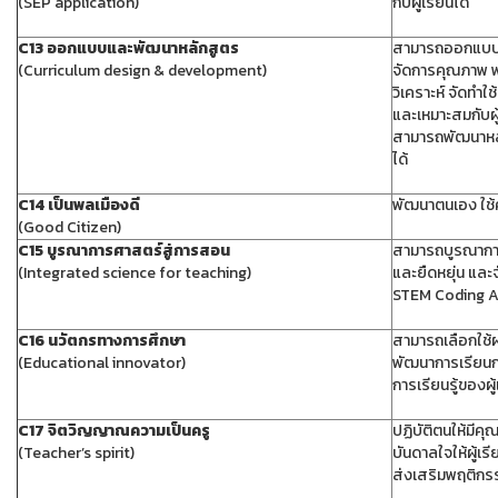
(SEP application)
กับผู้เรียนได้
C13 ออกแบบและพัฒนาหลักสูตร
สามารถออกแบบกา
(Curriculum design & development)
จัดการคุณภาพ พ
วิเคราะห์ จัดท
และเหมาะสมกับผู
สามารถพัฒนาหลั
ได้
C14 เป็นพลเมืองดี
พัฒนาตนเอง ใช้ค
(Good Citizen)
C15 บูรณาการศาสตร์สู่การสอน
สามารถบูรณาการ
(Integrated science for teaching)
และยืดหยุ่น แล
STEM Coding Ac
C16 นวัตกรทางการศึกษา
สามารถเลือกใช้ผล
(Educational innovator)
พัฒนาการเรียนก
การเรียนรู้ของผู้
C17 จิตวิญญาณความเป็นครู
ปฏิบัติตนให้มี
(Teacher’s spirit)
บันดาลใจให้ผู้เรี
ส่งเสริมพฤติกรร