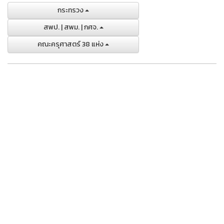
กระทรวง
สพป. | สพม. | กศจ.
คณะครุศาสตร์ 38 แห่ง