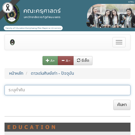
Toggle
navigati
A+
A–
รีเซ็ต
หน้าหลัก
ดาวเด่นศิษย์เก่า - ปัจจุบัน
ค้นหา