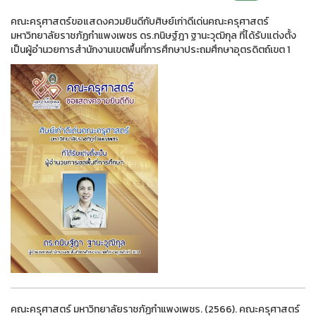
คณะครุศาสตร์ขอแสดงควมยินดีกับศิษย์เก่าดีเด่นคณะครุศาสตร์
มหาวิทยาลัยราชภัฏกำแพงเพชร ดร.กนิษฐ์ฎา ฐานะวุฒิกุล ที่ได้รับแต่งตั้ง
เป็นผู้อำนวยการสำนักงานเขตพื้นที่การศึกษาประถมศึกษาอุตรดิตถ์เขต 1
คณะครุศาสตร์ มหาวิทยาลัยราชภัฏกำแพงเพชร. (2566). คณะครุศาสตร์