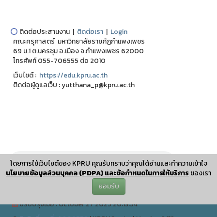
⭕
ติดต่อประสานงาน |
ติดต่อเรา
|
Login
คณะครุศาสตร์ มหาวิทยาลัยราชภัฏกำแพงเพชร
69 ม.1 ต.นครชุม อ.เมือง จ.กำแพงเพชร 62000
โทรศัพท์ 055-706555 ต่อ 2010
เว็บไชต์ :
https://edu.kpru.ac.th
ติดต่อผู้ดูแลเว็บ : yutthana_p@kpru.ac.th
โดยการใช้เว็บไซต์ของ KPRU คุณรับทราบว่าคุณได้อ่านและทำความเข้าใจ
นโยบายข้อมูลส่วนบุคคล (PDPA) และข้อกำหนดในการให้บริการ
ของเรา
ยอมรับ
ปรับปรุงเมื่อ : October 27 2025 20:13:54